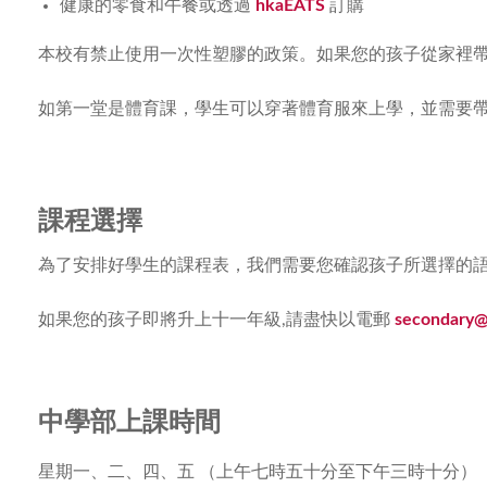
健康的零食和午餐或透過
hkaEATS
訂購
本校有禁止使用一次性塑膠的政策。如果您的孩子從家裡
如第一堂是體育課，學生可以穿著體育服來上學，並需要
課程選擇
為了安排好學生的課程表，我們需要您確認孩子所選擇的語
如果您的孩子即將升上十一年級,請盡快以電郵
secondary@
中學部上課時間
星期一、二、四、五 （上午七時五十分至下午三時十分）