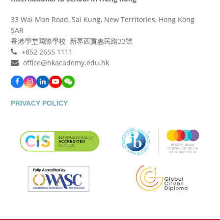
33 Wai Man Road, Sai Kung, New Territories, Hong Kong
SAR
香港學堂國際學校 新界西貢惠民路33號
+852 2655 1111
office@hkacademy.edu.hk
Facebook
Instagram
LinkedIn
YouTube
WeChat
PRIVACY POLICY